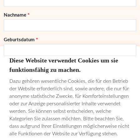
Nachname
Geburtsdatum
Diese Website verwendet Cookies um sie
funktionsfähig zu machen.
Abschicken
Dazu gehören wesentliche Cookies, die für den Betrieb
der Website erforderlich sind, sowie andere, die nur für
Liebe Eltern,
anonyme statistische Zwecke, für Komforteinstellungen
oder zur Anzeige personalisierter Inhalte verwendet
nach Eingang des Formulars setzen wir uns zeitnah mit Ihnen in
werden. Sie können selbst entscheiden, welche
Verbindung.
Kategorien Sie zulassen möchten. Bitte beachten Sie,
dass aufgrund Ihrer Einstellungen möglicherweise nicht
Die mit einem * gekennzeichneten Felder
alle Funktionen der Website zur Verfügung stehen.
sind Pflichtfelder.